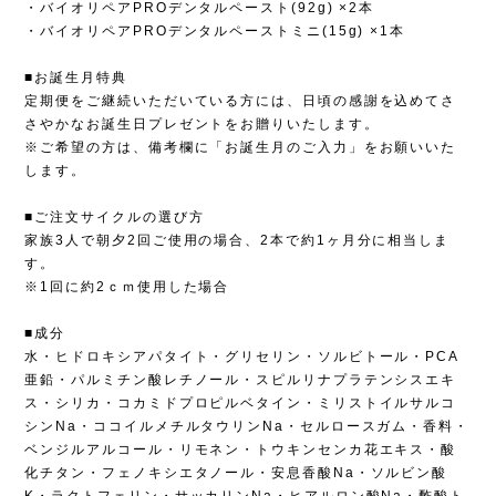
・バイオリペアPROデンタルペースト(92g) ×2本
・バイオリペアPROデンタルペーストミニ(15g) ×1本
■お誕生月特典
定期便をご継続いただいている方には、日頃の感謝を込めてさ
さやかなお誕生日プレゼントをお贈りいたします。
※ご希望の方は、備考欄に「お誕生月のご入力」をお願いいた
します。
■ご注文サイクルの選び方
家族3人で朝夕2回ご使用の場合、2本で約1ヶ月分に相当しま
す。
※1回に約2ｃｍ使用した場合
■成分
水・ヒドロキシアパタイト・グリセリン・ソルビトール・PCA
亜鉛・パルミチン酸レチノール・スピルリナプラテンシスエキ
ス・シリカ・コカミドプロピルベタイン・ミリストイルサルコ
シンNa・ココイルメチルタウリンNa・セルロースガム・香料・
ベンジルアルコール・リモネン・トウキンセンカ花エキス・酸
化チタン・フェノキシエタノール・安息香酸Na・ソルビン酸