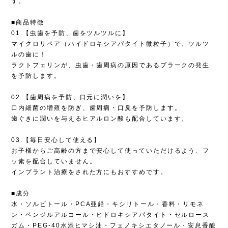
す。
■商品特徴
01.【虫歯を予防、歯をツルツルに】
マイクロリペア（ハイドロキシアパタイト微粒子）で、ツルツ
ルの歯に！
ラクトフェリンが、虫歯・歯周病の原因であるプラークの発生
を予防します。
02.【歯周病を予防、口元に潤いを】
口内細菌の増殖を防ぎ、歯周病・口臭を予防します。
歯ぐきに潤いを与えるヒアルロン酸も配合しています。
03.【毎日安心して使える】
お子様からご高齢の方まで安心して使っていただけるよう、フ
ッ素を配合していません。
インプラント治療をされた方にもおすすめです。
■成分
水・ソルビトール・PCA亜鉛・キシリトール・香料・リモネ
ン・ベンジルアルコール・ヒドロキシアパタイト・セルロース
ガム・PEG-40水添ヒマシ油・フェノキシエタノール・安息香酸